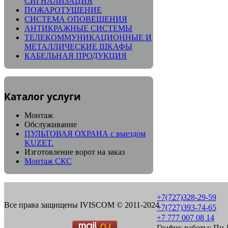
СИГНАЛИЗАЦИЯ
ПОЖАРОТУШЕНИЕ
СИСТЕМА ОПОВЕЩЕНИЯ
АНТИКРАЖНЫЕ СИСТЕМЫ
ТЕЛЕКОММУНИКАЦИОННЫЕ И
МЕТАЛЛИЧЕСКИЕ ШКАФЫ
КАБЕЛЬНАЯ ПРОДУКЦИЯ
Каталог услуги
Монтаж
Обслуживание
ПУЛЬТОВАЯ ОХРАНА с выездом
KUZET.
Изготовление ворот на заказ
Монтаж СКС
+7(727)328-29-59
Все права защищены IVISCOM © 2011-2024
+7(727)393-74-65
+7 777 007 08 14
График работы: Пн-П