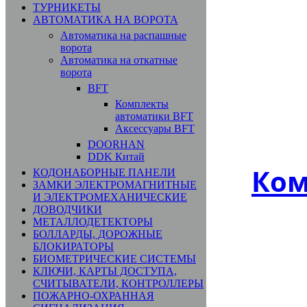
ТУРНИКЕТЫ
АВТОМАТИКА НА ВОРОТА
Автоматика на распашные
ворота
Автоматика на откатные
ворота
BFT
Комплекты
автоматики BFT
Аксессуары BFT
DOORHAN
DDK Китай
Ком
КОДОНАБОРНЫЕ ПАНЕЛИ
ЗАМКИ ЭЛЕКТРОМАГНИТНЫЕ
И ЭЛЕКТРОМЕХАНИЧЕСКИЕ
ДОВОДЧИКИ
МЕТАЛЛОДЕТЕКТОРЫ
БОЛЛАРДЫ, ДОРОЖНЫЕ
БЛОКИРАТОРЫ
БИОМЕТРИЧЕСКИЕ СИСТЕМЫ
КЛЮЧИ, КАРТЫ ДОСТУПА,
СЧИТЫВАТЕЛИ, КОНТРОЛЛЕРЫ
ПОЖАРНО-ОХРАННАЯ