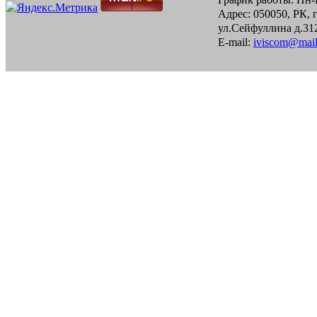
Адрес: 050050, РК, 
ул.Сейфуллина д.312
E-mail:
iviscom@mail