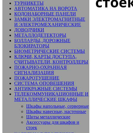
стое
ТУРНИКЕТЫ
АВТОМАТИКА НА ВОРОТА
КОДОНАБОРНЫЕ ПАНЕЛИ
ЗАМКИ ЭЛЕКТРОМАГНИТНЫЕ
И ЭЛЕКТРОМЕХАНИЧЕСКИЕ
ДОВОДЧИКИ
МЕТАЛЛОДЕТЕКТОРЫ
БОЛЛАРДЫ, ДОРОЖНЫЕ
БЛОКИРАТОРЫ
БИОМЕТРИЧЕСКИЕ СИСТЕМЫ
КЛЮЧИ, КАРТЫ ДОСТУПА,
СЧИТЫВАТЕЛИ, КОНТРОЛЛЕРЫ
ПОЖАРНО-ОХРАННАЯ
СИГНАЛИЗАЦИЯ
ПОЖАРОТУШЕНИЕ
СИСТЕМА ОПОВЕЩЕНИЯ
АНТИКРАЖНЫЕ СИСТЕМЫ
ТЕЛЕКОММУНИКАЦИОННЫЕ И
МЕТАЛЛИЧЕСКИЕ ШКАФЫ
Шкафы напольные, серверные
Шкафы навесные, настенные
Щиты металлические
Аксессуары для шкафов и
стоек