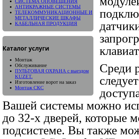
модулей
СИСТЕМА ОПОВЕЩЕНИЯ
АНТИКРАЖНЫЕ СИСТЕМЫ
подклю
ТЕЛЕКОММУНИКАЦИОННЫЕ И
МЕТАЛЛИЧЕСКИЕ ШКАФЫ
датчик
КАБЕЛЬНАЯ ПРОДУКЦИЯ
запрог
клавиа
Каталог услуги
Монтаж
Среди 
Обслуживание
ПУЛЬТОВАЯ ОХРАНА с выездом
KUZET.
следует
Изготовление ворот на заказ
Монтаж СКС
доступа
Вашей системы можно исп
до 32-х дверей, которые 
подсистеме. Вы также мо