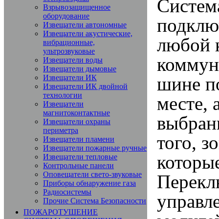
Систем
Взрывозащищенное
оборудование
подклю
Извещатели автономные
Извещатели акустические,
любой 
вибрационные,
ультрозвуковые
коммун
Извещатели воды
Извещатели дымовые
шине п
Извещатели ИК
Извещатели ИК двойной
технологии
месте, 
Извещатели
магнитоконтактные
выбран
Извещатели охраны
периметра
того, з
Извещатели пламени
Извещатели пожарные ручные
которы
Извещатели тепловые
Контрольные панели
Оповещатели свето-звуковые
Перекл
Приборы обнаружение газа
Радиосистемы
управл
Прочие Система Безопасности
ПОЖАРОТУШЕНИЕ