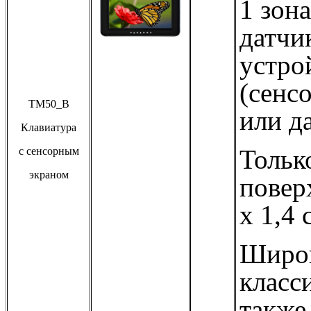
1 зон
датчи
устро
(сенс
TM50_В
или д
Клавиатура
Тольк
с сенсорным
экраном
повер
х 1,4 
Широк
класс
также