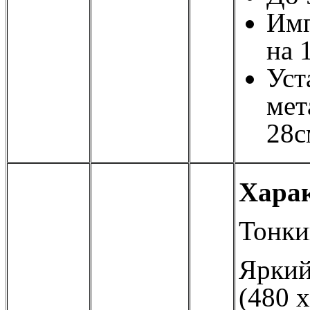
Имп
на 
Уст
мет
28с
Харак
Тонки
Яркий
(480 