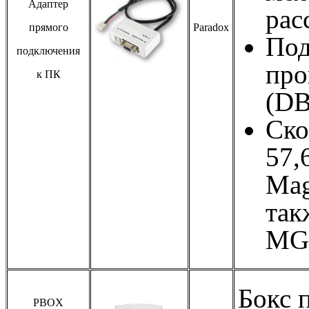
Адаптер
рас
прямого
Paradox
Под
подключения
про
к ПК
(DB
Ско
57,
Mag
так
MG5
Бокс 
PBOX