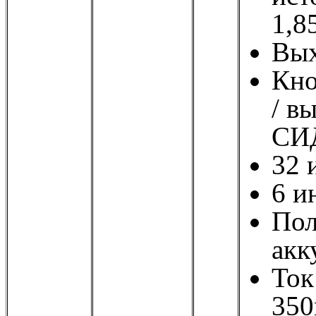
1,8
Вых
Кно
/ в
СИД
32 
6 и
Пол
акк
Ток
350