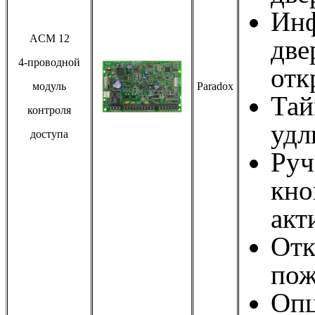
Инф
ACM 12
две
4-проводной
отк
модуль
Paradox
Тай
контроля
удл
доступа
Руч
кно
акт
Отк
пож
Опц