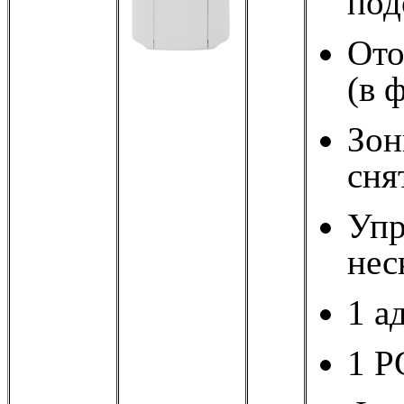
под
Ото
(в 
Зон
сня
Упр
нес
1 а
1 P