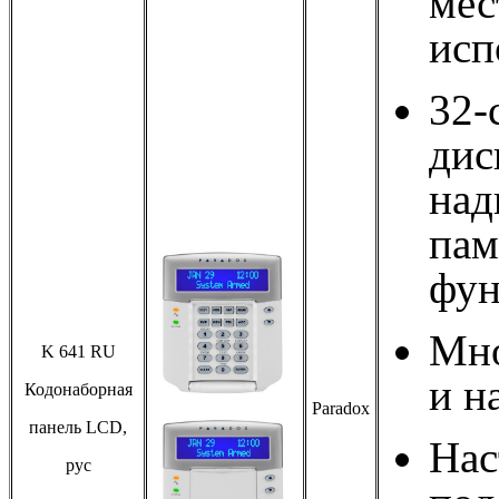
мес
исп
32-
дис
над
пам
фун
Мно
K 641 RU
и н
Кодонаборная
Paradox
панель LCD,
Нас
рус