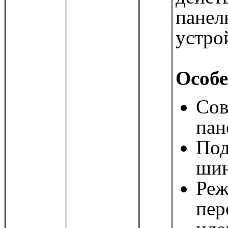
панел
устро
Особе
Сов
пан
Под
шин
Реж
пер