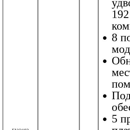
удв
192
ком
8 п
мод
Обн
мес
пом
Под
обе
5 п