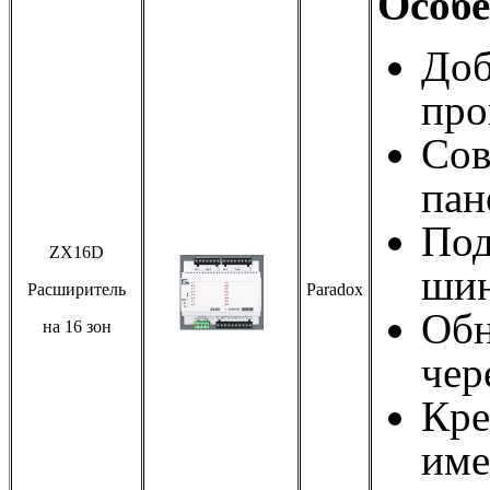
Особе
Доб
про
Сов
пан
Под
ZX16D
шин
Расширитель
Paradox
Обн
на 16 зон
чер
Кре
име