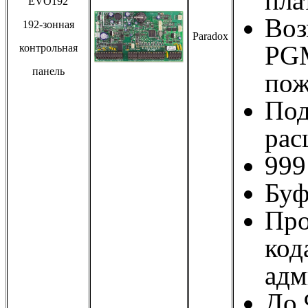
пла
EVO192
Воз
192-зонная
Paradox
PGM
контрольная
панель
пож
Под
рас
999
Буф
Про
код
адм
До 