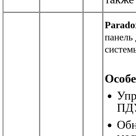
Parado
панель
систем
Особе
Упр
ПД
Обн