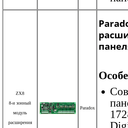
Parad
расши
панел
Особе
Сов
ZX8
пан
8-и зонный
Paradox
172
модуль
Dig
расширения