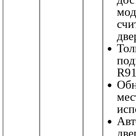
мод
счи
две
Тол
под
R91
Обн
мес
исп
Авт
две