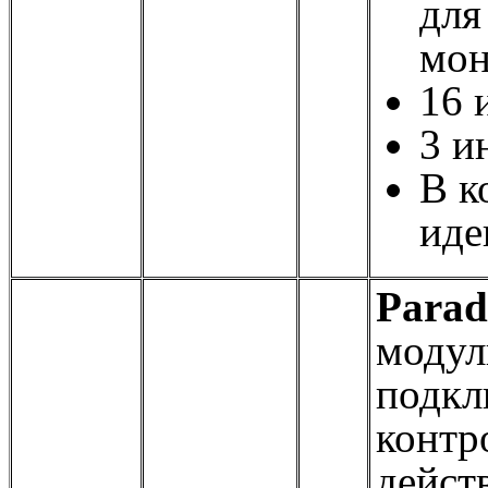
для
мон
16 
3 и
В к
иде
Para
модул
подкл
контр
дейст