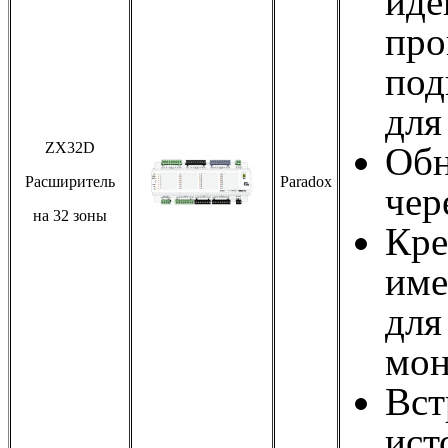
иде
про
под
для
ZX32D
Обн
Расширитель
Paradox
чер
на 32 зоны
Кре
име
для
мон
Вст
ист