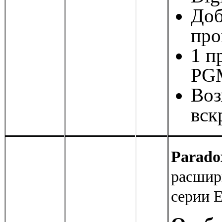
Доб
про
1 п
PG
Воз
вск
Parado
расшир
серии 