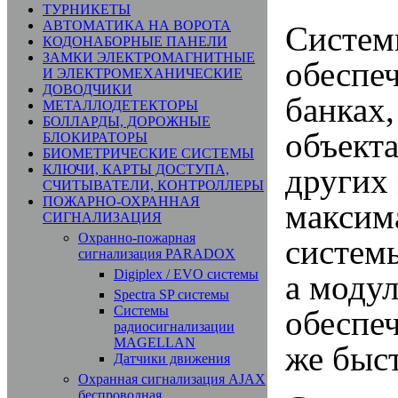
ТУРНИКЕТЫ
АВТОМАТИКА НА ВОРОТА
Систем
КОДОНАБОРНЫЕ ПАНЕЛИ
ЗАМКИ ЭЛЕКТРОМАГНИТНЫЕ
обеспе
И ЭЛЕКТРОМЕХАНИЧЕСКИЕ
ДОВОДЧИКИ
банках
МЕТАЛЛОДЕТЕКТОРЫ
БОЛЛАРДЫ, ДОРОЖНЫЕ
объект
БЛОКИРАТОРЫ
БИОМЕТРИЧЕСКИЕ СИСТЕМЫ
других 
КЛЮЧИ, КАРТЫ ДОСТУПА,
СЧИТЫВАТЕЛИ, КОНТРОЛЛЕРЫ
ПОЖАРНО-ОХРАННАЯ
максим
СИГНАЛИЗАЦИЯ
Охранно-пожарная
систем
сигнализация PARADOX
Digiplex / EVO системы
а модул
Spectra SP системы
Системы
обеспе
радиосигнализации
MAGELLAN
же быс
Датчики движения
Охранная сигнализация AJAX
беспроводная