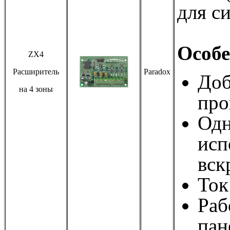
для с
Особе
ZX4
Расширитель
Paradox
Доб
на 4 зоны
про
Одн
исп
вск
Ток
Раб
пан