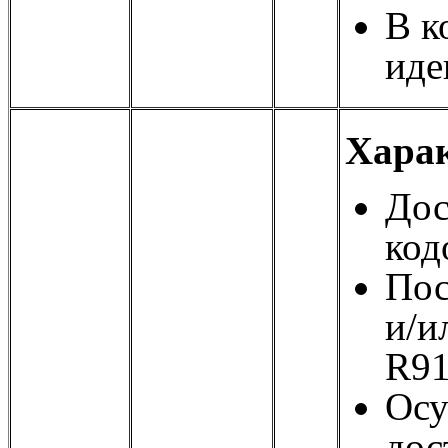
В к
иде
Харак
Дос
код
Пос
и/и
R9
Осу
дос