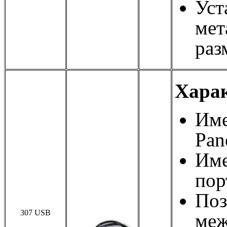
Уст
мет
раз
Харак
Име
Pan
Име
пор
Поз
307 USB
меж