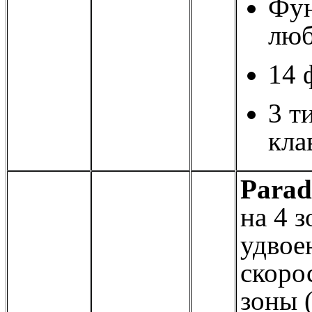
Фун
люб
14 
3 т
кла
Para
на 4 з
удвое
скоро
зоны 