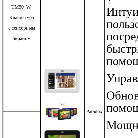
TM50_W
Интуи
Клавиатура
польз
с сенсорным
посре
экраном
быстр
помо
Управ
Обнов
помощ
Paradox
Мощны