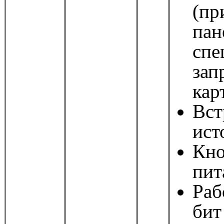
(пр
пан
спе
зап
кар
Вст
ист
Кно
пит
Раб
бит