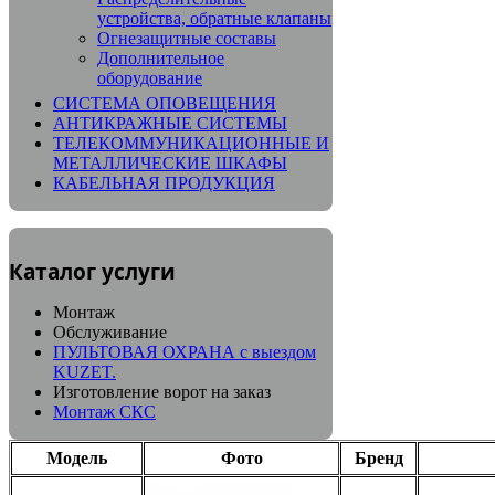
устройства, обратные клапаны
Огнезащитные составы
Дополнительное
оборудование
СИСТЕМА ОПОВЕЩЕНИЯ
АНТИКРАЖНЫЕ СИСТЕМЫ
ТЕЛЕКОММУНИКАЦИОННЫЕ И
МЕТАЛЛИЧЕСКИЕ ШКАФЫ
КАБЕЛЬНАЯ ПРОДУКЦИЯ
Каталог услуги
Монтаж
Обслуживание
ПУЛЬТОВАЯ ОХРАНА с выездом
KUZET.
Изготовление ворот на заказ
Монтаж СКС
Модель
Фото
Бренд