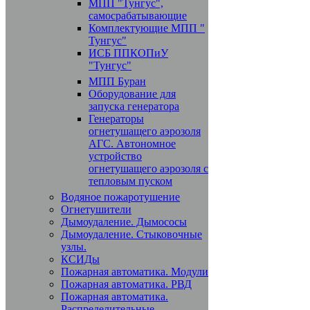
МПП "Тунгус",
самосрабатывающие
Комплектующие МПП "
Тунгус"
ИСБ ППКОПиУ
"Тунгус"
МПП Буран
Оборудование для
запуска генератора
Генераторы
огнетушащего аэрозоля
АГС. Автономное
устройство
огнетушащего аэрозоля с
тепловым пуском
Водяное пожаротушение
Огнетушители
Дымоудаление. Дымососы
Дымоудаление. Стыковочные
узлы.
КСИДы
Пожарная автоматика. Модули
Пожарная автоматика. РВД
Пожарная автоматика.
Распределительные