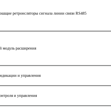
шщие ретронсляторы сигнала линии связи RS485
й модуль расширения
ндикации и управления
онтроля и управления