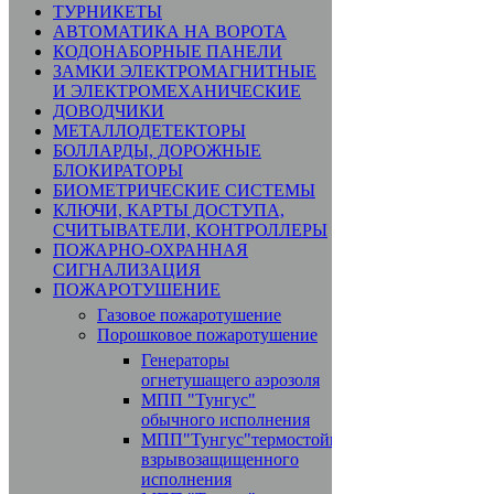
ТУРНИКЕТЫ
АВТОМАТИКА НА ВОРОТА
КОДОНАБОРНЫЕ ПАНЕЛИ
ЗАМКИ ЭЛЕКТРОМАГНИТНЫЕ
И ЭЛЕКТРОМЕХАНИЧЕСКИЕ
ДОВОДЧИКИ
МЕТАЛЛОДЕТЕКТОРЫ
БОЛЛАРДЫ, ДОРОЖНЫЕ
БЛОКИРАТОРЫ
БИОМЕТРИЧЕСКИЕ СИСТЕМЫ
КЛЮЧИ, КАРТЫ ДОСТУПА,
СЧИТЫВАТЕЛИ, КОНТРОЛЛЕРЫ
ПОЖАРНО-ОХРАННАЯ
СИГНАЛИЗАЦИЯ
ПОЖАРОТУШЕНИЕ
Газовое пожаротушение
Порошковое пожаротушение
Генераторы
огнетушащего аэрозоля
МПП "Тунгус"
обычного исполнения
МПП"Тунгус"термостойкого,
взрывозащищенного
исполнения