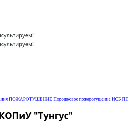
онсультируем!
онсультируем!
ания
ПОЖАРОТУШЕНИЕ
Порошковое пожаротушение
ИСБ П
КОПиУ "Тунгус"