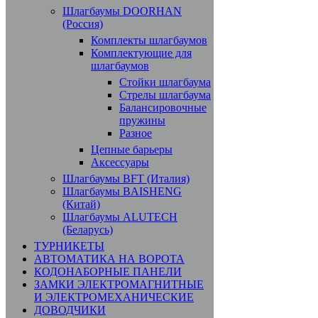
Шлагбаумы DOORHAN
(Россия)
Комплекты шлагбаумов
Комплектующие для
шлагбаумов
Стойки шлагбаума
Стрелы шлагбаума
Балансировочные
пружины
Разное
Цепные барьеры
Аксессуары
Шлагбаумы BFT (Италия)
Шлагбаумы BAISHENG
(Китай)
Шлагбаумы ALUTECH
(Беларусь)
ТУРНИКЕТЫ
АВТОМАТИКА НА ВОРОТА
КОДОНАБОРНЫЕ ПАНЕЛИ
ЗАМКИ ЭЛЕКТРОМАГНИТНЫЕ
И ЭЛЕКТРОМЕХАНИЧЕСКИЕ
ДОВОДЧИКИ