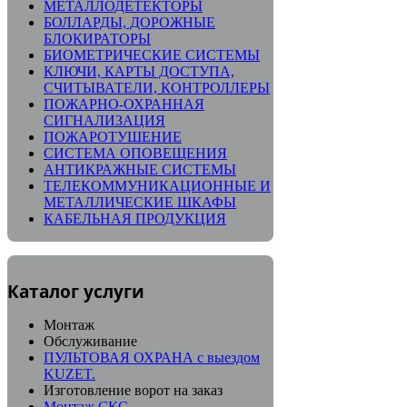
МЕТАЛЛОДЕТЕКТОРЫ
БОЛЛАРДЫ, ДОРОЖНЫЕ
БЛОКИРАТОРЫ
БИОМЕТРИЧЕСКИЕ СИСТЕМЫ
КЛЮЧИ, КАРТЫ ДОСТУПА,
СЧИТЫВАТЕЛИ, КОНТРОЛЛЕРЫ
ПОЖАРНО-ОХРАННАЯ
СИГНАЛИЗАЦИЯ
ПОЖАРОТУШЕНИЕ
СИСТЕМА ОПОВЕЩЕНИЯ
АНТИКРАЖНЫЕ СИСТЕМЫ
ТЕЛЕКОММУНИКАЦИОННЫЕ И
МЕТАЛЛИЧЕСКИЕ ШКАФЫ
КАБЕЛЬНАЯ ПРОДУКЦИЯ
Каталог услуги
Монтаж
Обслуживание
ПУЛЬТОВАЯ ОХРАНА с выездом
KUZET.
Изготовление ворот на заказ
Монтаж СКС