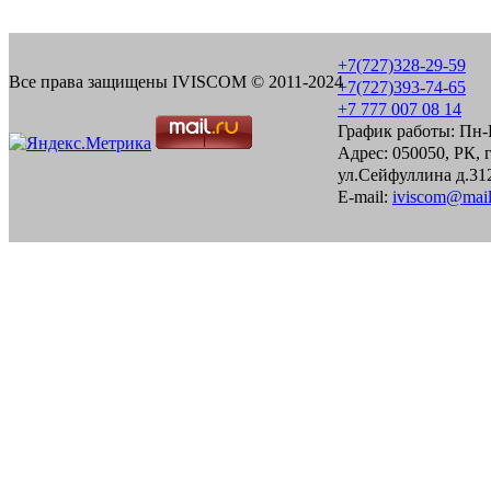
+7(727)328-29-59
Все права защищены IVISCOM © 2011-2024
+7(727)393-74-65
+7 777 007 08 14
График работы: Пн-П
Адрес: 050050, РК, 
ул.Сейфуллина д.312
E-mail:
iviscom@mail